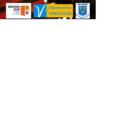
Non adapté aux enfants
Nos animations culturelles sont soutenues par la Région Sud, le
Département de Vaucluse et par la commune de Beaumes-de-
Venise.
Ne ratez aucune de nos
actualités ! Inscrivez-vous dès
maintenant à notre liste de
diffusion.
S'abonner