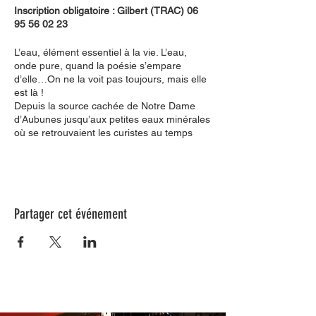
Inscription obligatoire : Gilbert (TRAC) 06
95 56 02 23
L’eau, élément essentiel à la vie. L’eau,
onde pure, quand la poésie s’empare
d’elle…On ne la voit pas toujours, mais elle
est là !
Depuis la source cachée de Notre Dame
d’Aubunes jusqu’aux petites eaux minérales
où se retrouvaient les curistes au temps
jadis, en passant le long du canal et près de
la marmite du diable, nous suivrons son
histoire et son chemin à travers restanques,
oliveraies et vignes avec la belle compagnie
de contes et légendes mais aussi d’un féru
Partager cet événement
de l’histoire de Beaumes.
Nous partagerons un pique-nique tiré du
sac.
Durée 5h – Prévoir chaussures de marche,
voire de randonnée, bâtons de marche
éventuellement ; forts dénivelés par endroit.