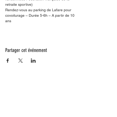
retraite sportive)
Rendez-vous au parking de Lafare pour 
covoiturage – Durée 5-6h – A partir de 10 
ans
Partager cet événement
Nos animations culturelles sont soutenues par la Région Sud, le
Département de Vaucluse et par la commune de Beaumes-de-
Venise.