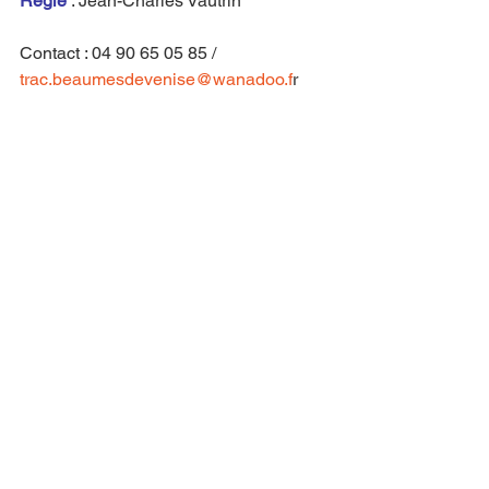
Régie
 : Jean-Charles Vautrin
Contact : 04 90 65 05 85 / 
trac.beaumesdevenise@wanadoo.f
r