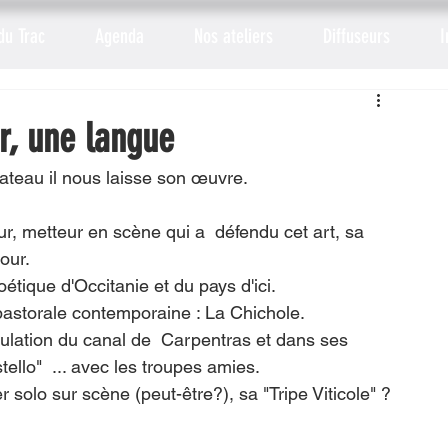
du Trac
Agenda
Nos ateliers
Diffuseurs
I
r, une langue
lateau il nous laisse son œuvre.
r, metteur en scène qui a  défendu cet art, sa 
our.
oétique d'Occitanie et du pays d'ici.
e pastorale contemporaine : La Chichole.
ulation du canal de  Carpentras et dans ses 
llo"  ... avec les troupes amies.
solo sur scène (peut-être?), sa "Tripe Viticole" ? 