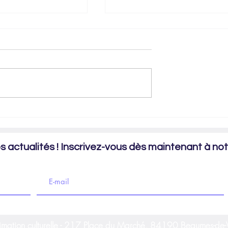
es sur "Carmen ou la
Retour en images sur la balade en s
: "Résistances, Maquis Ventoux" à
Flassan
 actualités ! Inscrivez-vous dès maintenant à notr
imation culturelle - 217 Place du Marché, 84190 Beaumes-de-