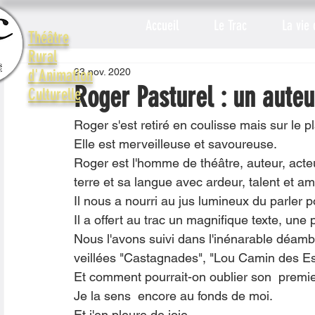
Accueil
Le Trac
La vie 
Théâtre
Rural
23 nov. 2020
d'Animation
Roger Pasturel : un auteu
Culturelle
Roger s'est retiré en coulisse mais sur le p
Elle est merveilleuse et savoureuse.
Roger est l'homme de théâtre, auteur, acteu
terre et sa langue avec ardeur, talent et am
Il nous a nourri au jus lumineux du parler p
Il a offert au trac un magnifique texte, un
Nous l'avons suivi dans l'inénarable déamb
veillées "Castagnades", "Lou Camin des Este
Et comment pourrait-on oublier son  premier 
Je la sens  encore au fonds de moi.
Et j'en pleure de joie.