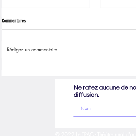
Commentaires
Rédigez un commentaire...
Trac International : Année d’exception !!
Retour en imag
marge libre"
Ne ratez aucune de nos
diffusion.
© 2022 Le TRAC - Théâtre rural d'an