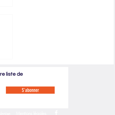
cène
e liste de
S'abonner
Mentions légales
Venise