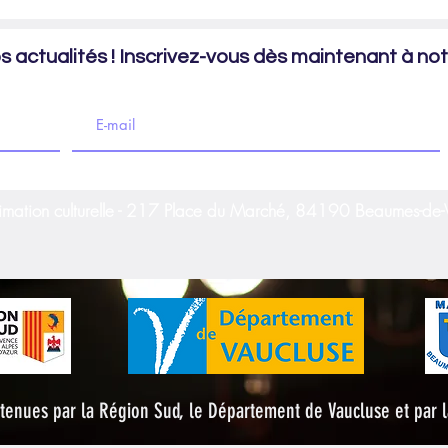
les du Vaucluse
Naturels Sensibles du Vaucluse
 actualités ! Inscrivez-vous dès maintenant à notr
imation culturelle - 217 Place du Marché, 84190 Beaumes-de-
outenues par la Région Sud, le Département de Vaucluse et pa