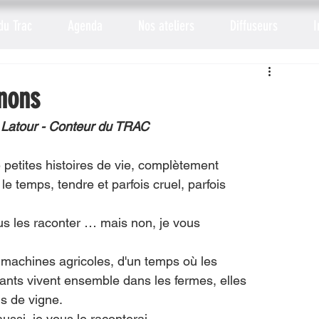
du Trac
Agenda
Nos ateliers
Diffuseurs
I
nons
 Latour - Conteur du TRAC
petites histoires de vie, complètement
e temps, tendre et parfois cruel, parfois
ous les raconter … mais non, je vous
 machines agricoles, d'un temps où les
nfants vivent ensemble dans les fermes, elles
s de vigne.
ussi, je vous le raconterai …