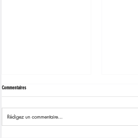
Commentaires
Rédigez un commentaire...
Balades contées 2025 dans les Espaces
Balades contées