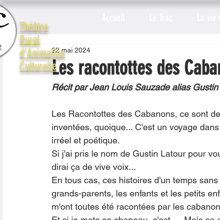
Accueil
Le Trac
La vie 
Théâtre
Rural
22 mai 2024
d'Animation
Les racontottes des Caba
Culturelle
Récit par Jean Louis Sauzade alias Gustin
Les Racontottes des Cabanons, ce sont de 
inventées, quoique... C'est un voyage dans l
irréel et poétique.
Si j'ai pris le nom de Gustin Latour pour v
dirai ça de vive voix...
En tous cas, ces histoires d'un temps sans
grands-parents, les enfants et les petits e
m'ont toutes été racontées par les cabanon
Et si je mets ce chapeau, c'est … Mais ça a