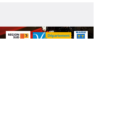
Nos animations culturelles sont soutenues par la Région Sud, le
Département de Vaucluse et par la commune de Beaumes-de-
Venise.
Ne ratez aucune de nos
actualités ! Inscrivez-vous dès
maintenant à notre liste de
diffusion.