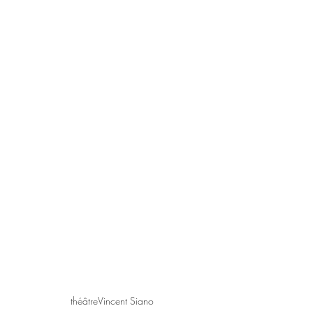
théâtre
Vincent Siano