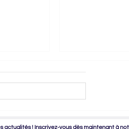
es sur "Carmen ou la
Retour en images sur la balade en s
: "Résistances, Maquis Ventoux" à
Flassan
 actualités ! Inscrivez-vous dès maintenant à notr