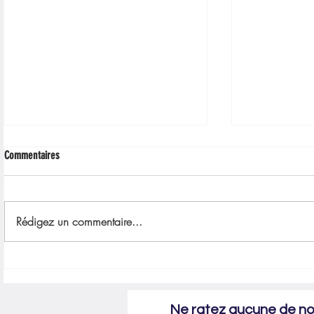
Commentaires
Rédigez un commentaire...
Trac International : Année d’exception !!
Retour en imag
marge libre"
Ne ratez aucune de nos