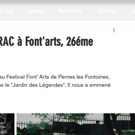
du Trac
Agenda
Nos ateliers
Diffuseurs
I
RAC à Font'arts, 26éme
 Festival Font' Arts de Pernes les Fontoines, 
ns le "Jardin des Légendes". Il nous a emmené 