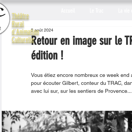
Accueil
Le Trac
La vie 
Théâtre
Rural
5 août 2024
d'Animation
Retour en image sur le T
Culturelle
édition !
Vous étiez encore nombreux ce week end au
pour écouter Gilbert, conteur du TRAC, da
avec lui sur, sur les sentiers de Provence...