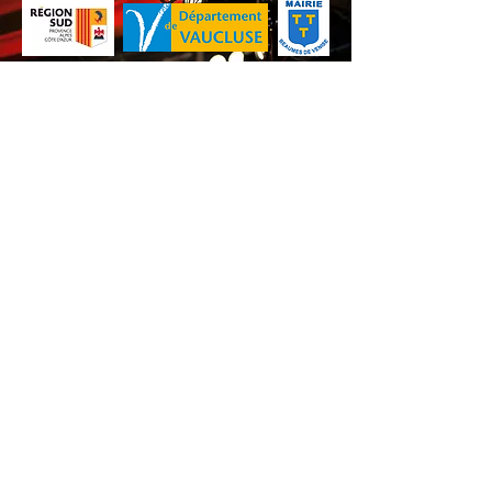
Nos animations culturelles sont soutenues par la Région Sud, le
Département de Vaucluse et par la commune de Beaumes-de-
Venise.
Ne ratez aucune de nos
actualités ! Inscrivez-vous dès
maintenant à notre liste de
diffusion.
S'abonner