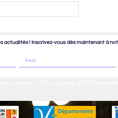
ône
 actualités ! Inscrivez-vous dès maintenant à notr
imation culturelle - 217 Place du Marché, 84190 Beaumes-de-