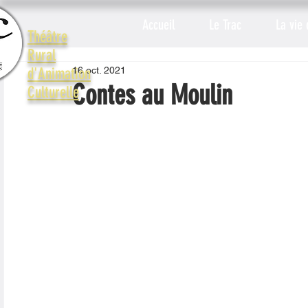
Accueil
Le Trac
La vie 
Théâtre
Rural
16 oct. 2021
d'Animation
Contes au Moulin
Culturelle