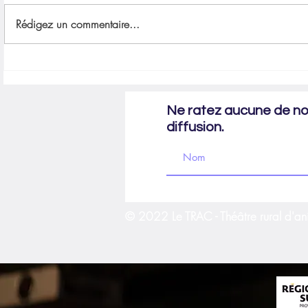
Les Gens du Rh
Rédigez un commentaire...
Emma, l'aventurière des Alpilles
Ne ratez aucune de nos
diffusion.
© 2022 Le TRAC - Théâtre rural d'an