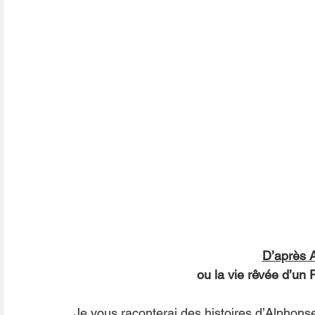
D’après 
                                   ou 
Je vous raconterai des histoires d’Alphon