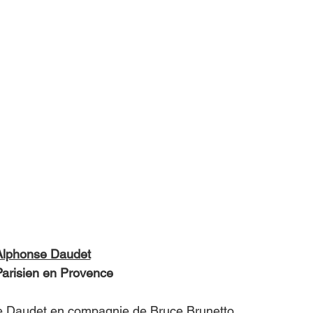
Alphonse Daudet
la vie rêvée d’un Parisien en Provence
se Daudet en compagnie de Bruce Brunetto, 