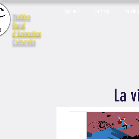
Accueil
Le Trac
La vie 
Théâtre
Rural
d'Animation
Culturelle
La v