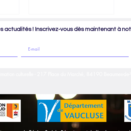
 actualités ! Inscrivez-vous dès maintenant à notr
imation culturelle - 217 Place du Marché, 84190 Beaumes-de-