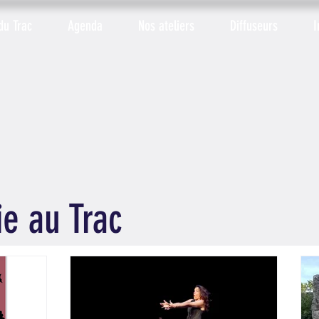
du Trac
Agenda
Nos ateliers
Diffuseurs
I
ie au Trac