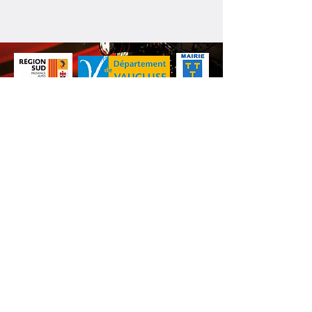
Nos animations culturelles sont soutenues par la Région Sud, le
Département de Vaucluse et par la commune de Beaumes-de-
Venise.
Ne ratez aucune de nos
actualités ! Inscrivez-vous dès
maintenant à notre liste de
diffusion.
S'abonner