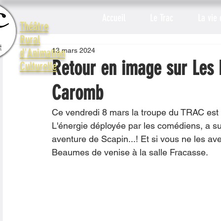
Accueil
Le Trac
La vie 
Théâtre
Rural
13 mars 2024
d'Animation
Retour en image sur Les 
Culturelle
Caromb
Ce vendredi 8 mars la troupe du TRAC est 
L'énergie déployée par les comédiens, a su
aventure de Scapin...! Et si vous ne les av
Beaumes de venise à la salle Fracasse.