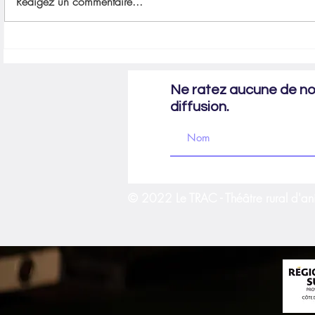
Rédigez un commentaire...
Un peu de pub pour Scapin à Nyons
Les fourberies 
Ne ratez aucune de nos
diffusion.
© 2022 Le TRAC - Théâtre rural d'an