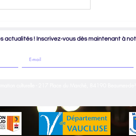
de Scapin - Création 2022
 actualités ! Inscrivez-vous dès maintenant à notr
imation culturelle - 217 Place du Marché, 84190 Beaumes-de-