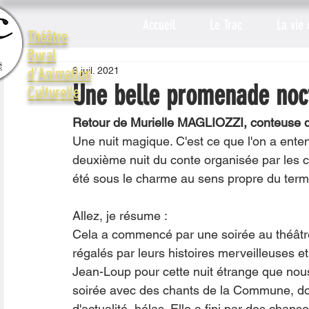
Accueil
Le Trac
La vie 
Théâtre
Rural
6 juil. 2021
d'Animation
Une belle promenade noct
Culturelle
Retour de Murielle MAGLIOZZI, conteuse 
Une nuit magique. C'est ce que l'on a enten
deuxième nuit du conte organisée par les 
été sous le charme au sens propre du term
Allez, je résume :
Cela a commencé par une soirée au théâtr
régalés par leurs histoires merveilleuses 
Jean-Loup pour cette nuit étrange que nous
soirée avec des chants de la Commune, dont
d'actualité, hélas. Elle a fini par des chans