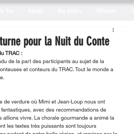
du Trac
Agenda
Nos ateliers
Diffuseurs
I
urne pour la Nuit du Conte
du TRAC :
du de la part des participants au sujet de la 
conteuses et conteurs du TRAC. Tout le monde a 
e. 
e de verdure où Mimi et Jean-Loup nous ont 
et fantastiques, avec des recommandations de 
 allions vivre. La chorale gourmande a animé la 
 les textes très puissants sont toujours 
ons parlant de notre belle région, et reprises par le 